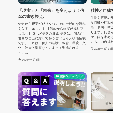
「現実」と「未来」を変えよう！信
精神と自律
念の書き換え。
生物を環境の
な特徴や行動
信念から現実が成り立つまでの一般的な流れ
モード切り替
を以下に示します 【信念から現実が成り立
ります。捕食
つ流れ】 STEP信念の形成 信念は、個人が
や、餌を求め
世界や自己に対して持つ信じる考えや価値観
にもこの自律神
です。これは、個人の経験、教育、環境、文
化、社会的影響などによって形成されま
2025年4月13
す。...
2025年4月8日
脳科学・マインド