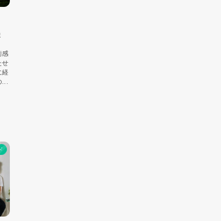
ま
、
衡感
たせ
に経
..
ド