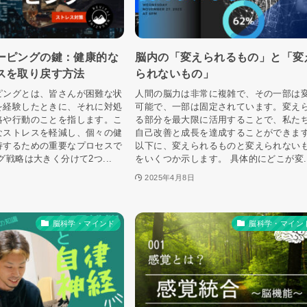
ーピングの鍵：健康的な
脳内の「変えられるもの」と「変
スを取り戻す方法
られないもの」
ピングとは、皆さんが困難な状
人間の脳力は非常に複雑で、その一部は
を経験したときに、それに対処
可能で、一部は固定されています。変え
略や行動のことを指します。こ
る部分を最大限に活用することで、私た
なストレスを軽減し、個々の健
自己改善と成長を達成することができま
持するための重要なプロセスで
以下に、変えられるものと変えられない
グ戦略は大きく分けて2つ...
をいくつか示します。 具体的にどこが変..
2025年4月8日
脳科学・マインド
脳科学・マイン