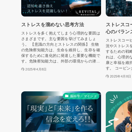
ストレスを溜めない思考方法
ストレスコ
心のバラン
ストレスを多く抱えてしまう心理的な要因は
さまざまです。主な要因を挙げてみましょ
ストレスコー
う。 【意識の方向とストレスの関係】 生物
況やストレス
の危険察知能力は、生命を維持し、生存を確
するための戦
保するために進化的に発達した重要な機能で
れは、心理的
す。危険察知能力は、外部の環境からの潜...
康と幸福を維
す。 コーピン
2025年4月8日
2025年4月8日
脳科学・マインド