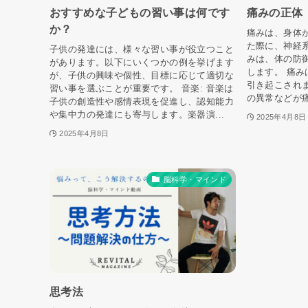
おすすめな子どもの習い事は何です
痛みの正体
か？
痛みは、身体
た際に、神経
子供の発達には、様々な習い事が役立つこと
みは、体の防
があります。以下にいくつかの例を挙げます
します。 痛
が、子供の興味や個性、目標に応じて適切な
引き起こされ
習い事を選ぶことが重要です。 音楽: 音楽は
の異常などが痛
子供の創造性や感情表現を促進し、認知能力
や集中力の発達にも寄与します。楽器演...
2025年4月8日
2025年4月8日
脳科学・マインド
思考法