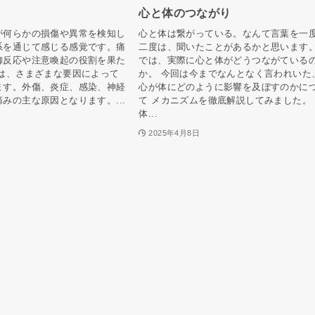
心と体のつながり
が何らかの損傷や異常を検知し
心と体は繋がっている。なんて言葉を一
系を通じて感じる感覚です。痛
二度は、聞いたことがあるかと思います
御反応や注意喚起の役割を果た
では、実際に心と体がどうつながている
みは、さまざまな要因によって
か。 今回は今までなんとなく言われいた
ます。外傷、炎症、感染、神経
心が体にどのように影響を及ぼすのかに
みの主な原因となります。...
て メカニズムを徹底解説してみました。
体...
2025年4月8日