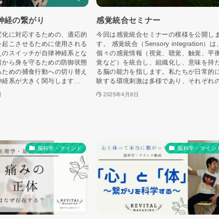
神経の繋がり
感覚統合セミナー
変化に対応するための、適応的
今回は感覚統合セミナーの模様を公開し
を起こさせるために使用される
す。 感覚統合（Sensory integration）は
えのスイッチが自律神経系とな
個々の感覚情報（視覚、聴覚、触覚、平
者から身を守るための防御状態
覚など）を統合し、組織化し、意味を持
るための捕食行動への切り替え
る脳の能力を指します。私たちが日常的
経系が大きく関与します...
験する環境刺激は多様であり、それぞれの.
日
2025年4月8日
脳科学・マインド
脳科学・マイン