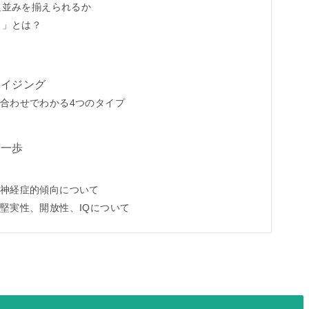
足並みを揃えられるか
力」とは？
ライジング
合わせでわかる4つのタイプ
功
第一歩
神経症的傾向について
堅実性、開放性、IQについて