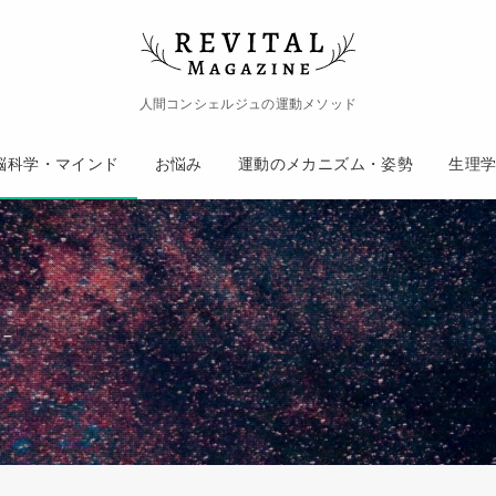
人間コンシェルジュの運動メソッド
脳科学・マインド
お悩み
運動のメカニズム・姿勢
生理
 –