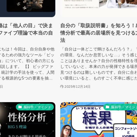
格は「他人の目」で決ま
自分の「取扱説明書」を知ろう！
ファイブ理論で本当の自
情分析で最高の居場所を見つける
法
にちは！今回は、自分自身や他
「自分は一体どこで輝けるんだろう？」
するための強力なツール「ビッ
の環境、なんだか息苦しいな…」そう感
論」について、初心者の方にも
ことはありませんか？自分の性格特性を
説します。 【】 ビッグファ
していないと、本来の力が発揮できる場
、統計学の手法を使って、人間
見つけるのは難しいものです。自分に合
る根源的な5つの要素を抽...
い環境にいると、ものすごく不幸に感じた.
4日
2025年12月14日
脳科学・マインド
脳科学・マイン