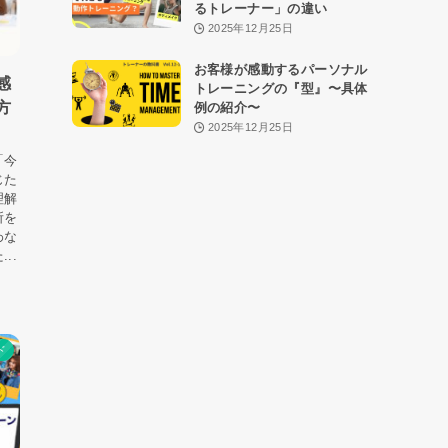
るトレーナー」の違い
2025年12月25日
お客様が感動するパーソナル
感
トレーニングの『型』〜具体
方
例の紹介〜
2025年12月25日
「今
じた
理解
所を
わな
..
ド