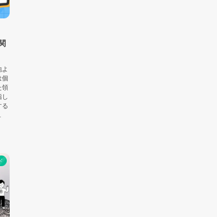
関
地よ
は個
た領
指し
する
.
ド