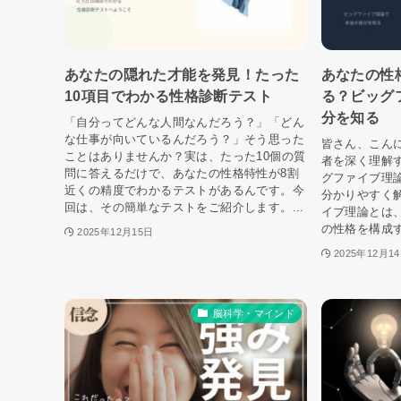
あなたの隠れた才能を発見！たった
あなたの性
10項目でわかる性格診断テスト
る？ビッグ
分を知る
「自分ってどんな人間なんだろう？」「どん
な仕事が向いているんだろう？」そう思った
皆さん、こん
ことはありませんか？実は、たった10個の質
者を深く理解
問に答えるだけで、あなたの性格特性が8割
グファイブ理
近くの精度でわかるテストがあるんです。今
分かりやすく解
回は、その簡単なテストをご紹介します。...
イブ理論とは
の性格を構成す
2025年12月15日
2025年12月1
脳科学・マインド