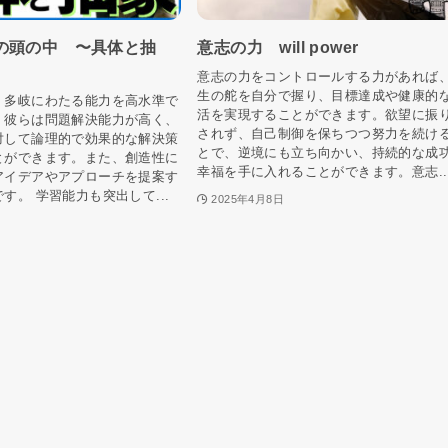
の頭の中 〜具体と抽
意志の力 will power
意志の力をコントロールする力があれば
生の舵を自分で握り、目標達成や健康的
、多岐にわたる能力を高水準で
活を実現することができます。欲望に振
。彼らは問題解決能力が高く、
されず、自己制御を保ちつつ努力を続け
対して論理的で効果的な解決策
とで、逆境にも立ち向かい、持続的な成
とができます。また、創造性に
幸福を手に入れることができます。意志..
アイデアやアプローチを提案す
す。 学習能力も突出して...
2025年4月8日