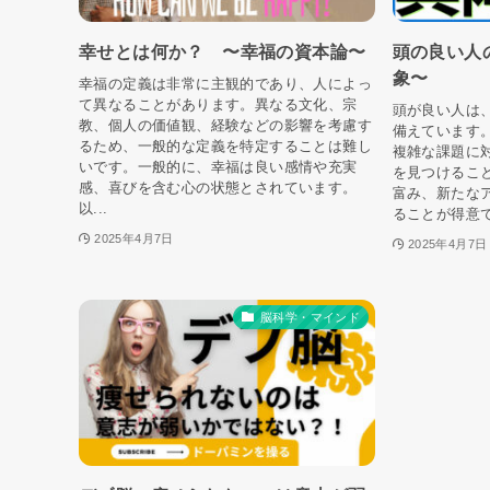
幸せとは何か？ 〜幸福の資本論〜
頭の良い人
象〜
幸福の定義は非常に主観的であり、人によっ
て異なることがあります。異なる文化、宗
頭が良い人は
教、個人の価値観、経験などの影響を考慮す
備えています
るため、一般的な定義を特定することは難し
複雑な課題に
いです。一般的に、幸福は良い感情や充実
を見つけるこ
感、喜びを含む心の状態とされています。
富み、新たな
以...
ることが得意で
2025年4月7日
2025年4月7日
脳科学・マインド