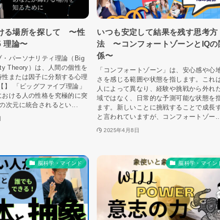
ける場所を探して 〜性
いつも安定して結果を残す思考方
5 理論〜
法 〜コンフォートゾーンとIQの
係〜
・パーソナリティ理論（Big
nality Theory）は、人間の個性を
「コンフォートゾーン」は、安心感や心
特性または因子に分類する心理
さを感じる範囲や状態を指します。これ
【】 「ビッグファイブ理論」
人によって異なり、経験や挑戦から外れ
における人の性格を究極的に突
域ではなく、日常的な予測可能な状態を
の次元に統合されるとい...
ます。新しいことに挑戦することで成長
と言われていますが、コンフォートゾー..
日
2025年4月8日
脳科学・マインド
脳科学・マイン