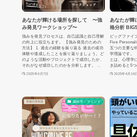
あなたが輝ける場所を探して 〜強
あなたが輝
み発見ワークショップ〜
格分析 BIG
強みを発見プロセスは、自己認識と自己理解
ビッグファイブ
の向上に役立ちます。 【強み発見のための
Five Perso
方法】 1. 過去の経験を振り返る 過去の成功
五つの主要な
体験や達成したことを振り返りましょう。ど
学理論です。 
のような活動やプロジェクトで成功したか、
とは、心理学
それがなぜ成功したのかを分析します。 ...
き詰めると5つ
2025年4月7日
2025年4月14
脳科学・マインド