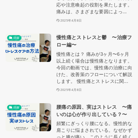
応や注意喚起の役割を果たします。
痛みは、さまざまな要因によっ...
2025年4月8日
慢性痛とストレスと鬱 〜治療フ
頭痛
ロー編〜
慢性痛とは？ 痛みが3ヶ月〜6ヶ月
以上続く場合は慢性痛となります。
今回の動画では、慢性痛の治療に向
けた、改善策のフローについて解説
します。 慢性痛とストレスに関...
2025年4月8日
腰痛の原因、実はストレス 〜痛
頭痛
いのは心が作り出している？〜
頻繁にぎっくり腰になる。慢性的な
肩こりに悩まされている。なぜかず
っと膝が痛い。このように長く続く