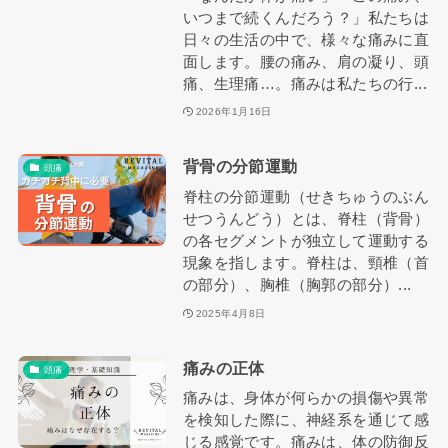
いつまで続くんだろう？」私たちは
日々の生活の中で、様々な痛みに直
面します。腰の痛み、肩の凝り、頭
痛、生理痛…。痛みは私たちの行...
2026年1月16日
背骨の分節運動
頭痛
脊柱の分節運動（せきちゅうのぶん
せつうんどう）とは、脊柱（背骨）
の各セグメントが独立して運動する
現象を指します。脊柱は、頸椎（首
の部分）、胸椎（胸郭の部分）...
2025年4月8日
痛みの正体
頭痛
痛みは、身体が何らかの損傷や異常
を検知した際に、神経系を通じて感
じる感覚です。痛みは、体の防御反