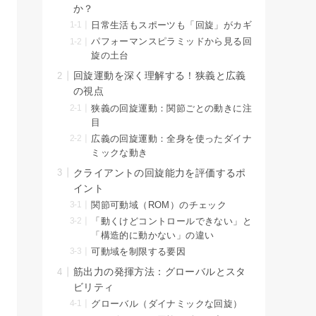
か？
日常生活もスポーツも「回旋」がカギ
パフォーマンスピラミッドから見る回
旋の土台
回旋運動を深く理解する！狭義と広義
の視点
狭義の回旋運動：関節ごとの動きに注
目
広義の回旋運動：全身を使ったダイナ
ミックな動き
クライアントの回旋能力を評価するポ
イント
関節可動域（ROM）のチェック
「動くけどコントロールできない」と
「構造的に動かない」の違い
可動域を制限する要因
筋出力の発揮方法：グローバルとスタ
ビリティ
グローバル（ダイナミックな回旋）