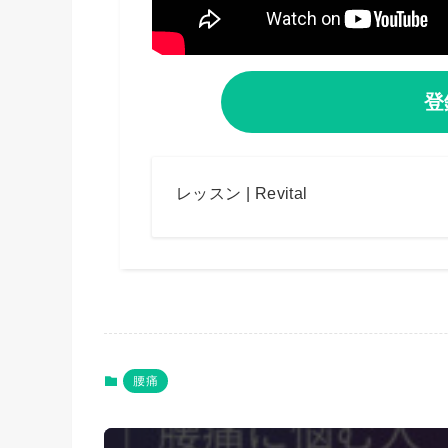
登
レッスン | Revital
腰痛