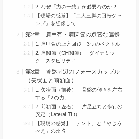
2. なぜ「力の一致」が必要なのか？
【現場の感覚】「二人三脚の回転ジャ
ンプ」を想像して
第2章：肩甲帯・肩関節の緻密な連携
1. 肩甲骨の上方回旋：3つのベクトル
2. 肩関節（GH関節）：ダイナミッ
ク・スタビリティ
第3章：骨盤周辺のフォースカップル
（矢状面と前額面）
1. 矢状面（前後）：骨盤の傾きを左右
する「Xの力」
2. 前額面（左右）：片足立ちと歩行の
安定（Lateral Tilt）
【現場の感覚】「テント」と「やじろ
べえ」の比喩