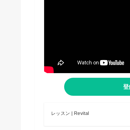
登
レッスン | Revital