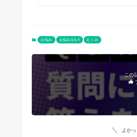
お悩み
お悩みQ＆A
むくみ
この
よかっ