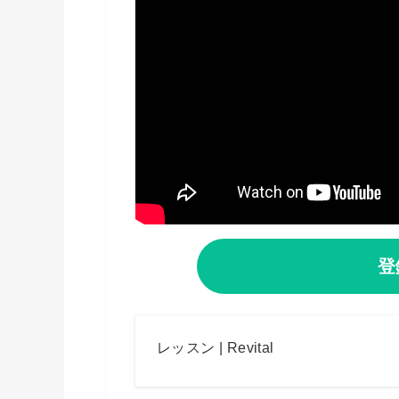
登
レッスン | Revital